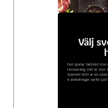
Välj s
Det spelar faktiskt stor r
restaurang. Det är stor s
Svenskt Kött är en ober
6 anledningar varför just