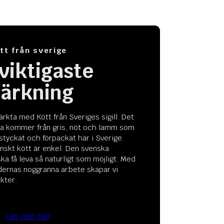
tt från sverige
 viktigaste
ärkning
ärkta med Kött från Sveriges sigill. Det
ara kommer från gris, nöt och lamm som
, styckat och förpackat här i Sverige.
skt kött är enkel. Den svenska
ska få leva så naturligt som möjligt. Med
dernas noggranna arbete skapar vi
kter.
Läs mer här