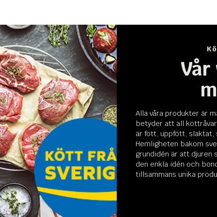
Kö
Vår
m
Alla våra produkter är m
betyder att all köttråv
är fött, uppfött, slaktat
Hemligheten bakom sven
grundidén är att djuren 
den enkla idén och bön
tillsammans unika produ