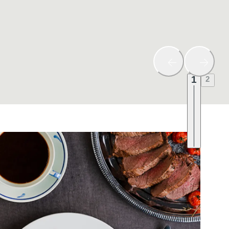
1
2
sjöfors