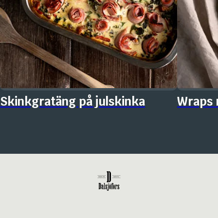
Skinkgratäng på julskinka
Wraps m