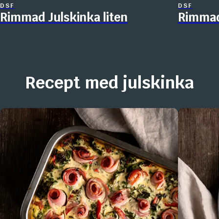
DSF
DSF
Rimmad Julskinka liten
Rimmad
Recept med julskinka