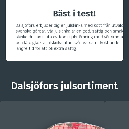
Bäst i test!
Dalsjöfors erbjuder dig en julskinka med kött från utvalda
svenska gårdar. Vår julskinka är en god, saftig och smakrik
skinka du kan njuta av. Kom i julstämning med vår rimmade
och färdigkokta julskinka utan svål! Varsamt kokt under
längre tid för att bli extra saftig.
Dalsjöfors julsortiment