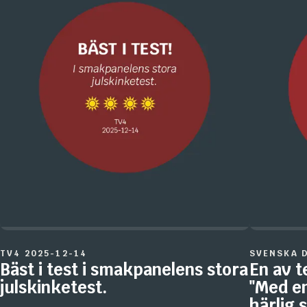
TV4 2025-12-14
SVENSKA 
Bäst i test i smakpanelens stora
En av t
julskinketest.
"Med en
härlig 