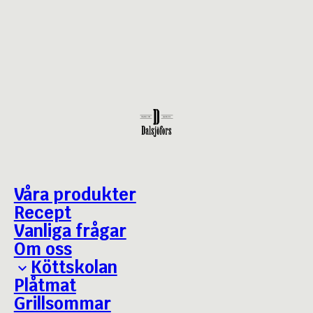
Våra produkter
Recept
Vanliga frågar
Om oss
Köttskolan
Plåtmat
Grillguiden
Grillsommar
Bäst i test - Julskinka