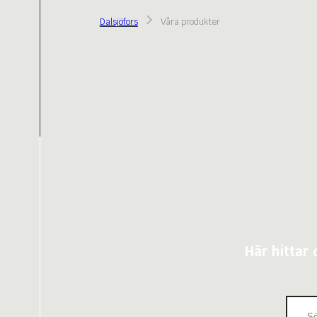
Dalsjöfors
Våra produkter
Här hittar 