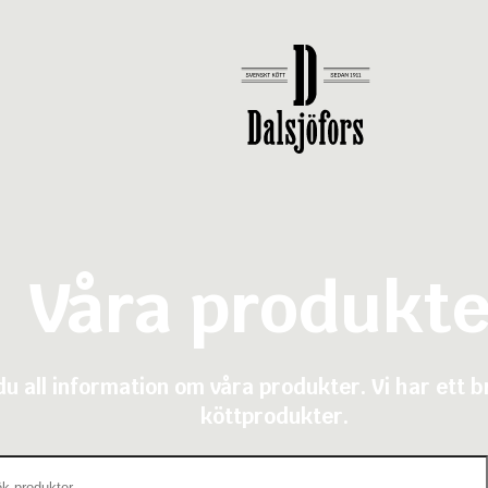
Våra produkte
du all information om våra produkter. Vi har ett b
köttprodukter.