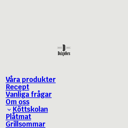
Våra produkter
Recept
Vanliga frågar
Om oss
Köttskolan
Plåtmat
Grillguiden
Grillsommar
Bäst i test - Julskinka