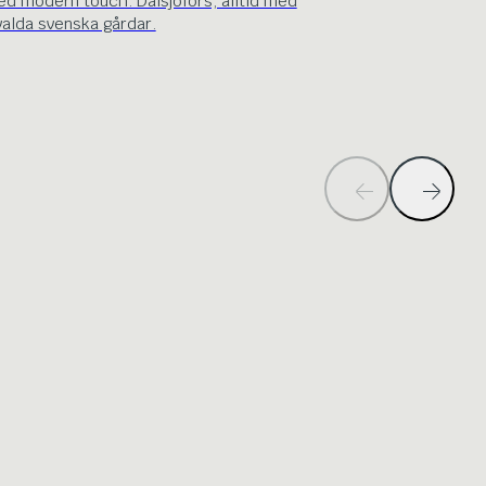
ed modern touch. Dalsjöfors, alltid med
valda svenska gårdar.