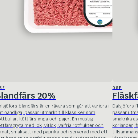
SF
DSF
Blandfärs 20%
Fläskf
lsjöfors blandfärs är en råvara som går att variera i
Dalsjöfors f
et oändliga, passar utmärkt till klassiker som
passar utmär
öttbullar, köttfärslimpa och pajer. En mustig
smakrika as
ttfärsgryta med lök, vitlök, valfria rotfrukter och
koriander, 
omat, smaksatt med paprika och serverad med ett
tillsammans