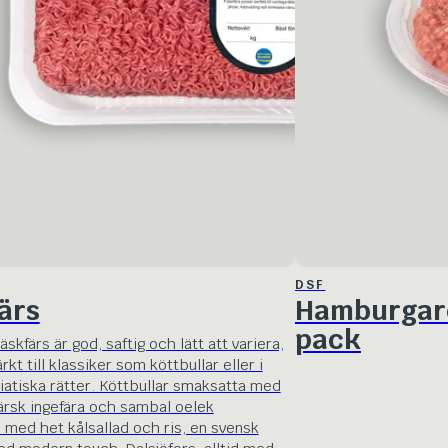
DSF
ärs
Hamburgare
pack
läskfärs är god, saftig och lätt att variera,
kt till klassiker som köttbullar eller i
iatiska rätter. Köttbullar smaksatta med
färsk ingefära och sambal oelek
 med het kålsallad och ris, en svensk