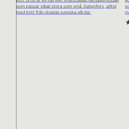
gott bröd är en perfekt snabblagad vardagsmiddag
g
som passar såväl stora som små. Dalsjöfors, alltid
s
med kött från utvalda svenska gårdar.
m