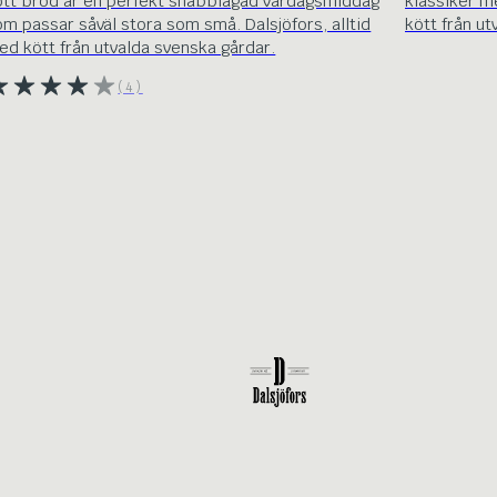
ott bröd är en perfekt snabblagad vardagsmiddag
klassiker m
om passar såväl stora som små. Dalsjöfors, alltid
kött från ut
ed kött från utvalda svenska gårdar.
(4)