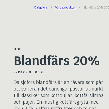
Dalsjöfors
Våra produkter
Blandfärs 20% 50
DSF
Blandfärs 20%
K-PACK X 500 G
Dalsjöfors blandfärs är en råvara som går
att variera i det oändliga, passar utmärkt
till klassiker som köttbullar, köttfärslimpa
och pajer. En mustig köttfärsgryta med
lök, vitlök, valfria rotfrukter och tomat,