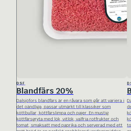
DSF
D
Blandfärs 20%
Dalsjöfors blandfärs är en råvara som går att variera i
Da
det oändliga, passar utmärkt till klassiker som
d
köttbullar, köttfärslimpa och pajer. En mustig
k
köttfärsgryta med lök, vitlök, valfria rotfrukter och
kö
tomat, smaksatt med paprika och serverad med ett
t