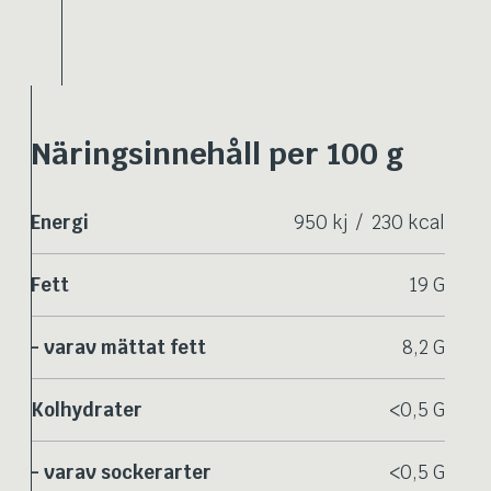
Näringsinnehåll per 100 g
Energi
950 kj / 230 kcal
Fett
19 G
- varav mättat fett
8,2 G
Kolhydrater
<0,5 G
- varav sockerarter
<0,5 G