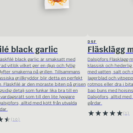
DSF
ilé black garlic
Fläsklägg 
läskfilé black garlic är smaksatt med
Dalsjöfors Fläsklägg m
ad vitlök vilket ger en djup och fyllig
klassisk och hederlig
yfter smakerna på grillen. Tillsammans
med vatten, salt och 
siska grillkryddor blir detta en perfekt
lagerblad och vitpepp
. Fläskfilé är den möraste biten på grisen
rotmos eller dra i bit
idig detalj som funkar lika bra till en
bao buns med hoisins
ardagsrätt som till den lite lyxigare
Dalsjöfors, alltid med
lsjöfors, alltid med kött från utvalda
gårdar.
dar.
(1)
(10)