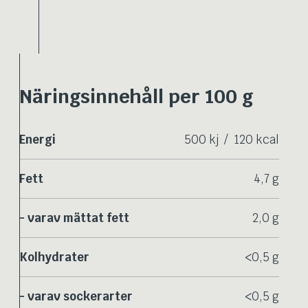
Näringsinnehåll per 100 g
Energi
500 kj / 120 kcal
Fett
4,7 g
- varav mättat fett
2,0 g
Kolhydrater
<0,5 g
- varav sockerarter
<0,5 g