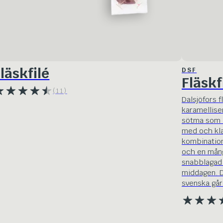
läskfilé
DSF
Fläskf
(11)
Dalsjöfors f
karamelliser
sötma som l
med och klas
kombination
och en mångs
snabblagad v
middagen. Da
svenska går