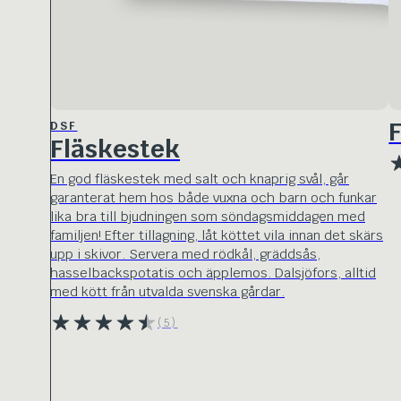
F
DSF
Fläskestek
En god fläskestek med salt och knaprig svål, går
garanterat hem hos både vuxna och barn och funkar
lika bra till bjudningen som söndagsmiddagen med
familjen! Efter tillagning, låt köttet vila innan det skärs
upp i skivor. Servera med rödkål, gräddsås,
hasselbackspotatis och äpplemos. Dalsjöfors, alltid
med kött från utvalda svenska gårdar.
(5)