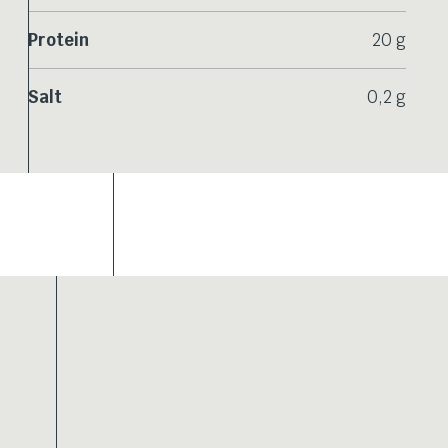
Protein
20 g
Salt
0,2 g