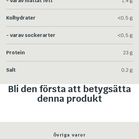
- varav mättat fett
1,4 g
Kolhydrater
<0,5 g
- varav sockerarter
<0,5 g
Protein
23 g
Salt
0,2 g
Bli den första att betygsätta
denna produkt
Övriga varor