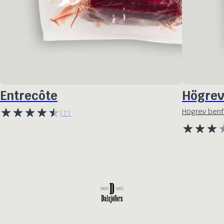
Entrecôte
Högre
Högrev benfr
(7)