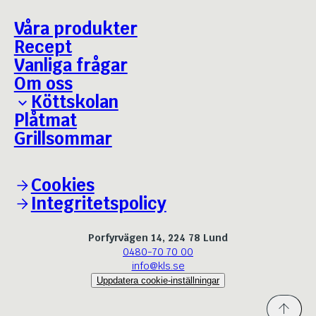
Våra produkter
Recept
Vanliga frågar
Om oss
Köttskolan
Plåtmat
Grillguiden
Grillsommar
Bäst i test - Julskinka
Cookies
Integritetspolicy
Porfyrvägen 14, 224 78 Lund
0480-70 70 00
info@kls.se
Uppdatera cookie-inställningar