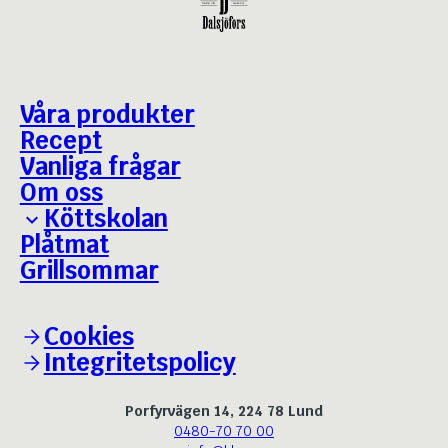
Våra produkter
Recept
Vanliga frågar
Om oss
Köttskolan
Plåtmat
Grillguiden
Grillsommar
Bäst i test - Julskinka
Cookies
Integritetspolicy
Porfyrvägen 14, 224 78 Lund
0480-70 70 00