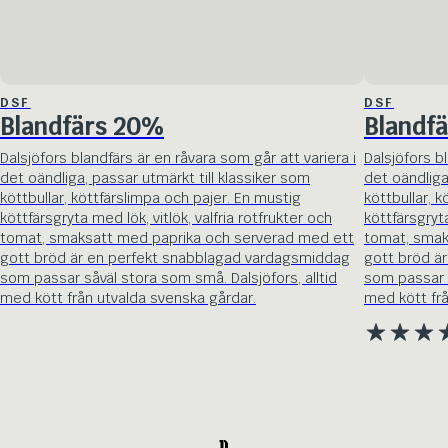
DSF
DSF
Blandfärs 20%
Blandf
Dalsjöfors blandfärs är en råvara som går att variera i
Dalsjöfors bl
det oändliga, passar utmärkt till klassiker som
det oändliga
köttbullar, köttfärslimpa och pajer. En mustig
köttbullar, 
köttfärsgryta med lök, vitlök, valfria rotfrukter och
köttfärsgryta
tomat, smaksatt med paprika och serverad med ett
tomat, smak
gott bröd är en perfekt snabblagad vardagsmiddag
gott bröd ä
som passar såväl stora som små. Dalsjöfors, alltid
som passar s
med kött från utvalda svenska gårdar.
med kött frå