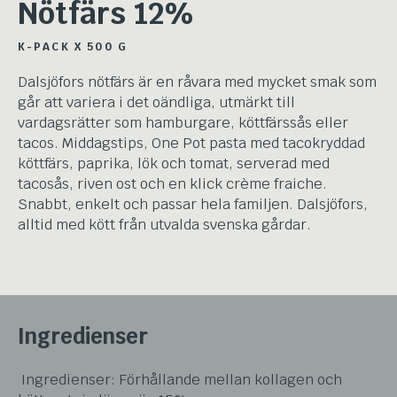
Nötfärs 12%
K-PACK X 500 G
Dalsjöfors nötfärs är en råvara med mycket smak som
går att variera i det oändliga, utmärkt till
vardagsrätter som hamburgare, köttfärssås eller
tacos. Middagstips, One Pot pasta med tacokryddad
köttfärs, paprika, lök och tomat, serverad med
tacosås, riven ost och en klick crème fraiche.
Snabbt, enkelt och passar hela familjen. Dalsjöfors,
alltid med kött från utvalda svenska gårdar.
Ingredienser
Ingredienser: Förhållande mellan kollagen och