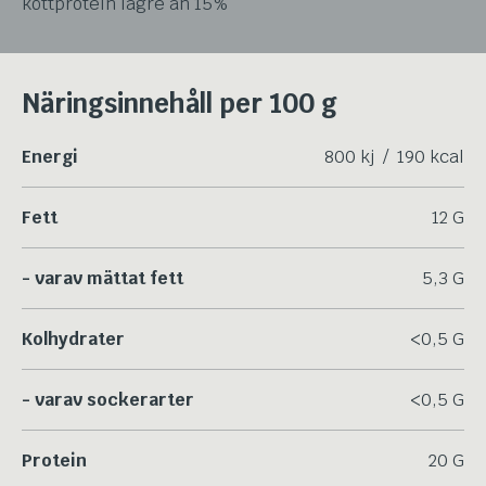
köttprotein lägre än 15%
Näringsinnehåll per 100 g
Energi
800 kj / 190 kcal
Fett
12 G
- varav mättat fett
5,3 G
Kolhydrater
<0,5 G
- varav sockerarter
<0,5 G
Protein
20 G