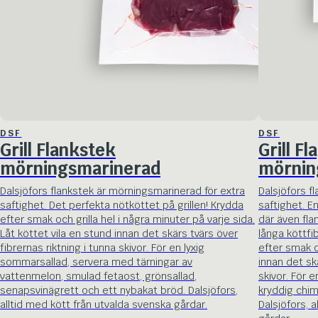
DSF
DSF
Grill Flankstek
Grill F
mörningsmarinerad
mörnin
Dalsjöfors flankstek är mörningsmarinerad för extra
Dalsjöfors f
saftighet. Det perfekta nötköttet på grillen! Krydda
saftighet. E
efter smak och grilla hel i några minuter på varje sida.
där även fl
Låt köttet vila en stund innan det skärs tvärs över
långa köttfi
fibrernas riktning i tunna skivor. För en lyxig
efter smak oc
sommarsallad, servera med tärningar av
innan det skä
vattenmelon, smulad fetaost, grönsallad,
skivor. För 
senapsvinägrett och ett nybakat bröd. Dalsjöfors,
kryddig chim
alltid med kött från utvalda svenska gårdar.
Dalsjöfors, 