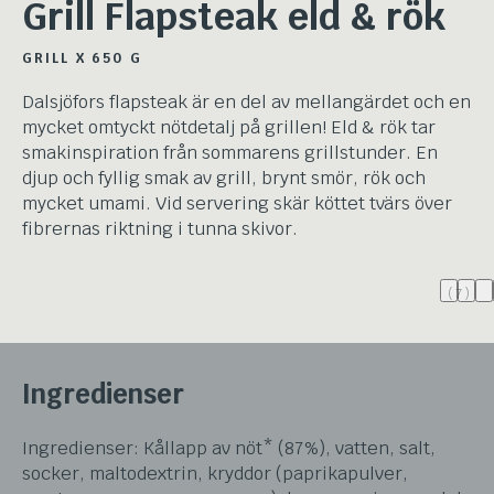
Grill Flapsteak eld & rök
GRILL X 650 G
Dalsjöfors flapsteak är en del av mellangärdet och en
mycket omtyckt nötdetalj på grillen! Eld & rök tar
smakinspiration från sommarens grillstunder. En
djup och fyllig smak av grill, brynt smör, rök och
mycket umami. Vid servering skär köttet tvärs över
fibrernas riktning i tunna skivor.
(7)
Ingredienser
Ingredienser: Kållapp av nöt* (87%), vatten, salt,
socker, maltodextrin, kryddor (paprikapulver,