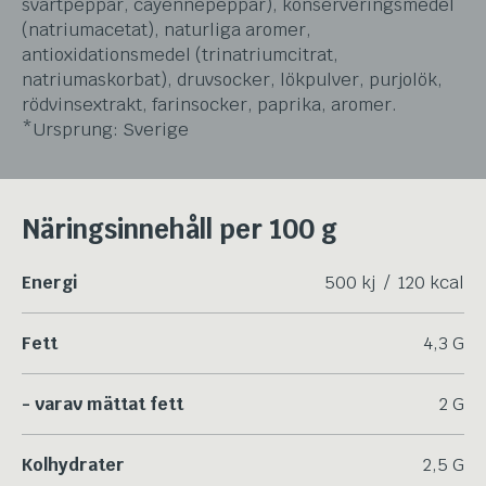
svartpeppar, cayennepeppar), konserveringsmedel
(natriumacetat), naturliga aromer,
antioxidationsmedel (trinatriumcitrat,
natriumaskorbat), druvsocker, lökpulver, purjolök,
rödvinsextrakt, farinsocker, paprika, aromer.
*Ursprung: Sverige
Näringsinnehåll per 100 g
Energi
500 kj / 120 kcal
Fett
4,3 G
- varav mättat fett
2 G
Kolhydrater
2,5 G