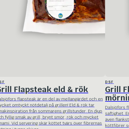
SF
DSF
rill Flapsteak eld & rök
Grill 
mörni
alsjöfors flapsteak är en del av mellangärdet och en
ycket omtyckt nötdetalj på grillen! Eld & rök tar
Dalsjöfors 
makinspiration från sommarens grillstunder. En djup
saftighet. E
ch fyllig smak av grill, brynt smör, rök och mycket
även flanks
mami. Vid servering skär köttet tvärs över fibrernas
köttfibrer s