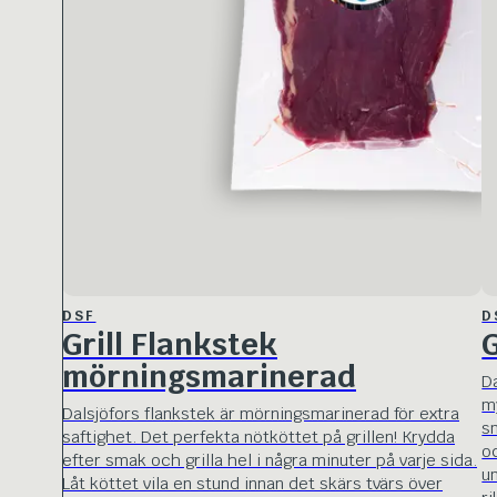
DSF
D
Grill Flankstek
G
mörningsmarinerad
D
m
Dalsjöfors flankstek är mörningsmarinerad för extra
s
saftighet. Det perfekta nötköttet på grillen! Krydda
o
efter smak och grilla hel i några minuter på varje sida.
u
Låt köttet vila en stund innan det skärs tvärs över