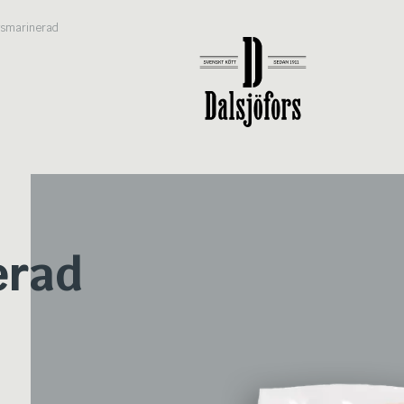
ngsmarinerad
erad