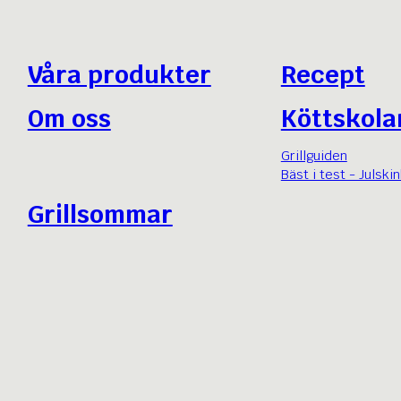
Våra produkter
Recept
Om oss
Köttskola
Grillguiden
Bäst i test - Julski
Grillsommar