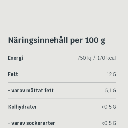
Näringsinnehåll per 100 g
Energi
750 kj / 170 kcal
Fett
12 G
- varav mättat fett
5,1 G
Kolhydrater
<0,5 G
- varav sockerarter
<0,5 G