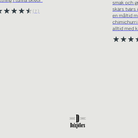
ktning i tunna skivor.
smak och gri
skärs tvärs 
(7)
en måltid m
chimichurri
alltid med k