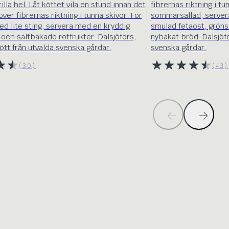
lla hel. Låt köttet vila en stund innan det
fibrernas riktning i tu
över fibrernas riktning i tunna skivor. För
sommarsallad, server
ed lite sting, servera med en kryddig
smulad fetaost, gröns
 och saltbakade rotfrukter. Dalsjöfors,
nybakat bröd. Dalsjöfo
ött från utvalda svenska gårdar.
svenska gårdar.
(30)
(43)