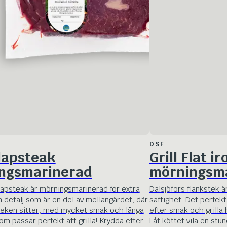
DSF
Flapsteak
Grill Flat i
ngsmarinerad
mörningsm
flapsteak är mörningsmarinerad för extra
Dalsjöfors flankstek 
n detalj som är en del av mellangärdet, där
saftighet. Det perfekt
teken sitter, med mycket smak och långa
efter smak och grilla 
om passar perfekt att grilla! Krydda efter
Låt köttet vila en stu