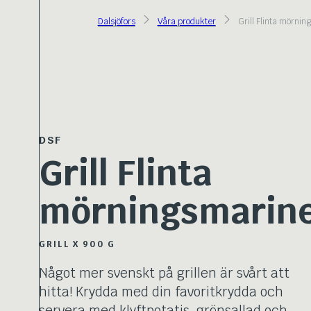
Dalsjöfors
Våra produkter
Grill Flinta mörni
DSF
Grill Flinta
mörningsmarin
GRILL X 900 G
Något mer svenskt på grillen är svårt att
hitta! Krydda med din favoritkrydda och
servera med klyftpotatis, grönsallad och