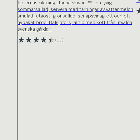
ri
fibrernas riktning i tunna skivor. För en lyxig
sommarsallad, servera med tärningar av vattenmelon,
smulad fetaost, grönsallad, senapsvinägrett och ett
nybakat bröd. Dalsjöfors, alltid med kött från utvalda
svenska gårdar.
(15)