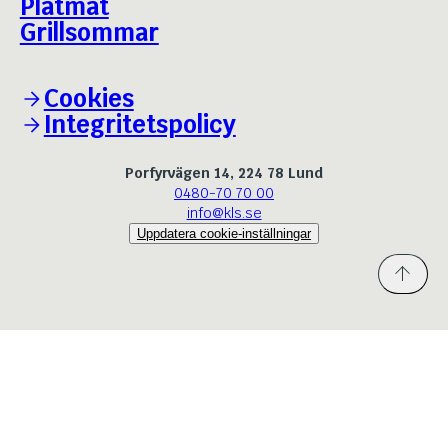
Plåtmat
Grillguiden
Grillsommar
Bäst i test - Julskinka
Cookies
Integritetspolicy
Porfyrvägen 14, 224 78 Lund
0480-70 70 00
info@kls.se
Uppdatera cookie-inställningar