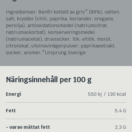
Ingredienser: Benfri kotlett av gris* (89%), vatten,
salt, kryddor (chili, paprika, koriander, oregano,
persilja), antioxidationsmedel (natriumcitrat,
natriumaskorbat), konserveringsmedel
(natriumacetat), druvsocker, lök, vitlök, morot,
citronskal, vitvinsvinägerpulver, paprikaextrakt,
socker, aromer.*Ursprung Sverige
Näringsinnehåll per 100 g
Energi
550 kj / 130 kcal
Fett
5,4 G
- varav mättat fett
2,3 G