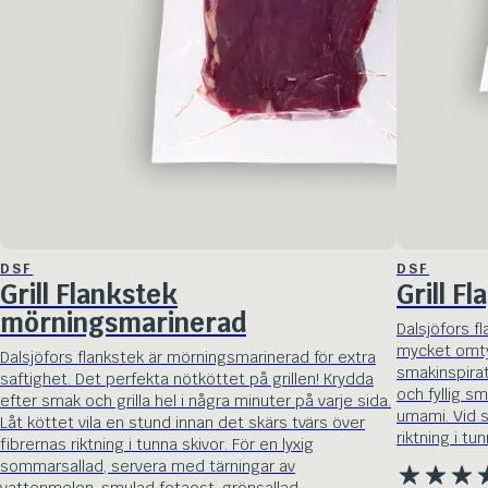
DSF
DSF
Grill Flankstek
Grill F
mörningsmarinerad
Dalsjöfors f
mycket omtyc
Dalsjöfors flankstek är mörningsmarinerad för extra
smakinspirat
saftighet. Det perfekta nötköttet på grillen! Krydda
och fyllig sm
efter smak och grilla hel i några minuter på varje sida.
umami. Vid s
Låt köttet vila en stund innan det skärs tvärs över
riktning i tun
fibrernas riktning i tunna skivor. För en lyxig
sommarsallad, servera med tärningar av