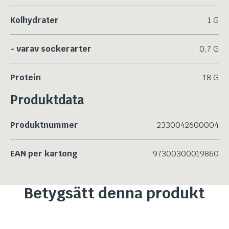
Kolhydrater
1 G
- varav sockerarter
0,7 G
Protein
18 G
Produktdata
Produktnummer
2330042600004
EAN per kartong
97300300019860
Betygsätt denna produkt