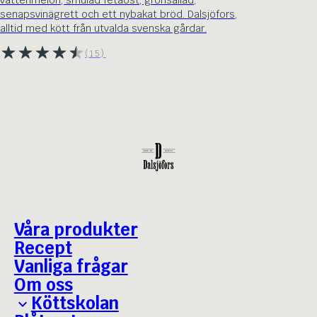
vattenmelon, smulad fetaost, grönsallad,
senapsvinägrett och ett nybakat bröd. Dalsjöfors,
alltid med kött från utvalda svenska gårdar.
(15)
Våra produkter
Recept
Vanliga frågar
Om oss
Köttskolan