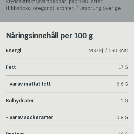
kryddextrakt (svartpeppar, paprika), örter
(libbsticka, oregano), aromer. *Ursprung Sverige
Näringsinnehåll per 100 g
Energi
950 kj / 230 kcal
Fett
17 G
- varav mättat fett
6,6 G
Kolhydrater
2 G
- varav sockerarter
0,8 G