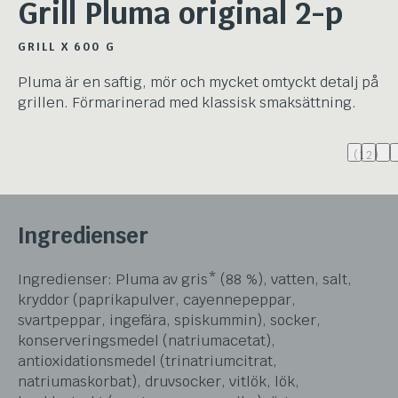
Grill Pluma original 2-p
GRILL X 600 G
Pluma är en saftig, mör och mycket omtyckt detalj på
grillen. Förmarinerad med klassisk smaksättning.
(12)
Ingredienser
Ingredienser: Pluma av gris* (88 %), vatten, salt,
kryddor (paprikapulver, cayennepeppar,
svartpeppar, ingefära, spiskummin), socker,
konserveringsmedel (natriumacetat),
antioxidationsmedel (trinatriumcitrat,
natriumaskorbat), druvsocker, vitlök, lök,