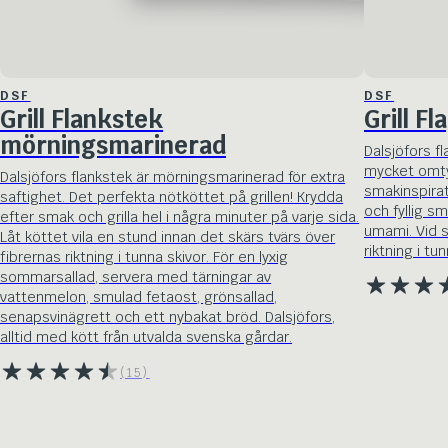
DSF
DSF
Grill Flankstek
Grill F
mörningsmarinerad
Dalsjöfors f
mycket omtyc
Dalsjöfors flankstek är mörningsmarinerad för extra
smakinspirat
saftighet. Det perfekta nötköttet på grillen! Krydda
och fyllig sm
efter smak och grilla hel i några minuter på varje sida.
umami. Vid s
Låt köttet vila en stund innan det skärs tvärs över
riktning i tun
fibrernas riktning i tunna skivor. För en lyxig
sommarsallad, servera med tärningar av
vattenmelon, smulad fetaost, grönsallad,
senapsvinägrett och ett nybakat bröd. Dalsjöfors,
alltid med kött från utvalda svenska gårdar.
(15)