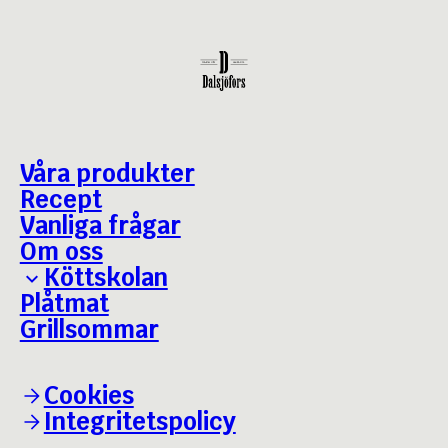
Våra produkter
Recept
Vanliga frågar
Om oss
Köttskolan
Plåtmat
Grillguiden
Grillsommar
Bäst i test - Julskinka
Cookies
Integritetspolicy